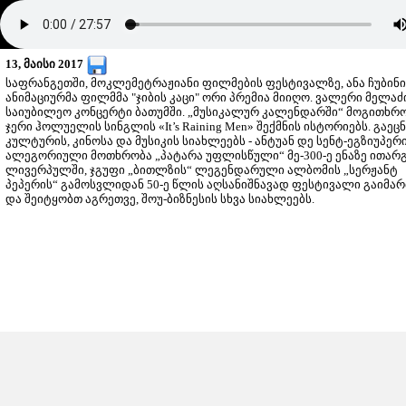
13, მაისი 2017
საფრანგეთში, მოკლემეტრაჟიანი ფილმების ფესტივალზე, ანა ჩუბინი
ანიმაციურმა ფილმმა "ჯიბის კაცი" ორი პრემია მიიღო. ვალერი მელაძ
საიუბილეო კონცერტი ბათუმში. „მუსიკალურ კალენდარში“ მოგითხრ
ჯერი ჰოლუელის სინგლის «It’s Raining Men» შექმნის ისტორიებს. გაეც
კულტურის, კინოსა და მუსიკის სიახლეებს - ანტუან დე სენტ-ეგზიუპერ
ალეგორიული მოთხრობა „პატარა უფლისწული“ მე-300-ე ენაზე ითარგ
ლივერპულში, ჯგუფი „ბითლზის“ ლეგენდარული ალბომის „სერჟანტ
პეპერის“ გამოსვლიდან 50-ე წლის აღსანიშნავად ფესტივალი გაიმა
და შეიტყობთ აგრეთვე, შოუ-ბიზნესის სხვა სიახლეებს.