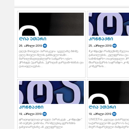
ღია ეთერი
კონტაქტი
26, აპრილი 2019
25, აპრილი 2019
დღეს წითელი პარასკევია -ყველაზე მძიმე
#კონტაქტი რამდენიმე წელია
დღე მთელი წლის განმავლობაში ..
განათლების, კულტურისა და
მართლმადიდებლური სამყარო იესო
სამინისტრო თავისუფალი პრ
ქრისტეს ჯვარცმას, ჯვრიდან გარდამოხსნას და
მხარდაჭერის საგრანტო კონკ
დასაფლავებას...
კონკურსის...
კონტაქტი
ღია ეთერი
19, აპრილი 2019
19, აპრილი 2019
ტრადიციულად ყოველ პარასკევს „კონტაქტი“
UNICEFის კვლევა დასრულდა
იმ თემებს ეთმობა, რომლებიც ტურიზმის
საქართველოში გაერო-ს ბა
განვითარებაზე ან კულტურული
მიერ ჩატარებული მაშტაბურ