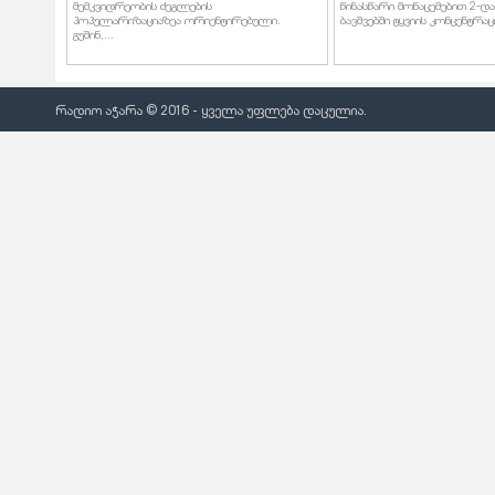
მემკვიდრეობის ძეგლების
წინასწარი მონაცემებით 2-დ
პოპულარიზაციაზეა ორიენტირებული.
ბავშვებში ტყვიის კონცენტრაცი
გუშინ,...
რადიო აჭარა © 2016 - ყველა უფლება დაცულია.